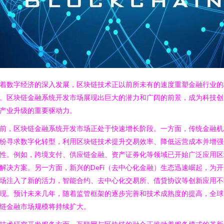
着数字经济的深入发展，区块链技术正以前所未有的速度重塑金融行业的
。区块链金融系统开发市场展现出巨大的潜力和广阔的前景，成为科技创
产业升级的重要驱动力。
前，区块链金融系统开发市场正处于快速增长阶段。一方面，传统金融机
纷寻求数字化转型，利用区块链技术提升交易效率、降低运营成本并增强
性。例如，跨境支付、供应链金融、资产证券化等领域已开始广泛应用区
解决方案。另一方面，新兴的DeFi（去中心化金融）生态迅速崛起，为开
场注入了新的活力，智能合约、去中心化交易所、借贷协议等创新应用不
现。预计未来几年，随着监管框架的逐步完善和技术成熟度的提高，全球
链金融市场规模将持续扩大。